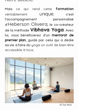
ce qui rend cette
formation
Mais
unique
véritablement
,
c
'est
l'accom
p
agnement personnalisé
Heberson Oliveira
d'
, le co-créateur
Vibhava Yoga
de la méthode
. Avec
lui, vous b
énéficie
rez d'un
mentorat de
premier plan
, guidé par celui qui a dédié
yoga un outil de bien-êtr
e
sa vie à faire du
accessible à tous
.
© Club Med