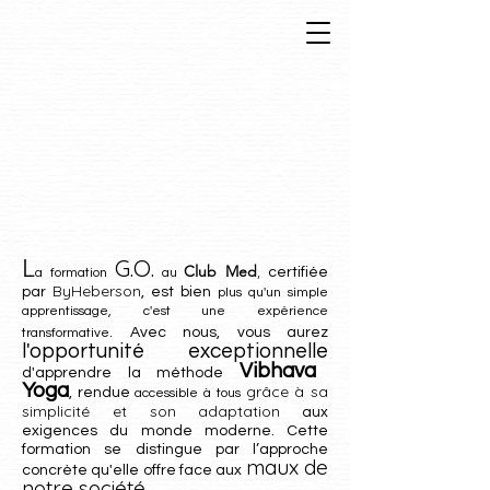
L
G.O.
Club Med
,
certifiée
a formation
au
B
yHeberson
par
, est bien
plus qu'un simple
apprentissage, c'est une expérience
. Avec nous, vous aurez
transformative
l'opportunité excepti
onnelle
Vibhava
d'apprendre la méthode
Yoga
grâce à sa
, rendue
accessible à tous
simplicité et son adaptation
aux
exigences du
monde moderne. Cette
formation se distingue par l’approche
maux de
concrète qu'elle offre fac
e aux
notre société
.