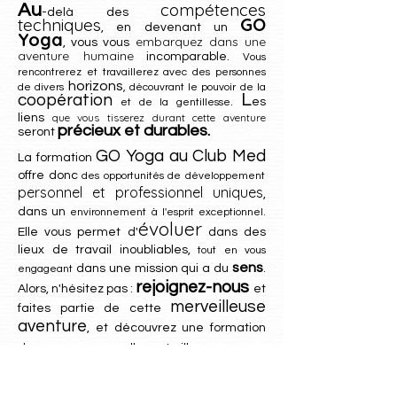
compétences
Au
-delà des
GO
techniques
, en devenan
t un
Yoga
embarquez dans une
, vous vous
aventure humaine
incomparable.
Vous
rencontrerez et travaillerez avec des personnes
ho
rizons
de divers
, découvrant le pouvoir de la
L
coopération
.
es
et de la gentillesse
que vous tisserez durant cette avent
ure
liens
précieux et durables.
seront
GO Yoga au Club Med
La formation
of
fre donc
des opportunités de développement
personnel et professionnel uniques
,
dans un
environnement à l'esprit exceptionnel.
évoluer
Elle vous permet d'
dans des
lieux de travail inoubliables,
tout en vous
sens
dans une mission qui a du
.
engageant
rejoignez-nous
Alors, n'hésitez pas :
et
merveilleuse
faites partie de cette
aventure
, et découvrez une formation
.
de yoga comme nulle part ailleurs